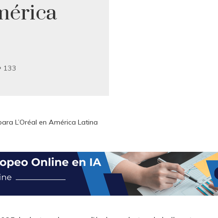
mérica
133
para L’Oréal en América Latina