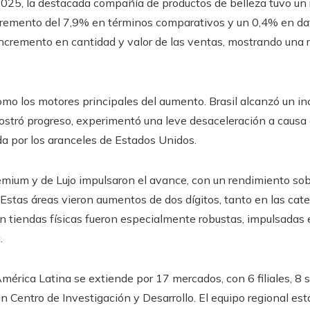
2025, la destacada compañía de productos de belleza tuvo un
cremento del 7,9% en términos comparativos y un 0,4% en dat
incremento en cantidad y valor de las ventas, mostrando una 
omo los motores principales del aumento. Brasil alcanzó un in
stró progreso, experimentó una leve desaceleración a caus
da por los aranceles de Estados Unidos.
emium y de Lujo impulsaron el avance, con un rendimiento sob
 Estas áreas vieron aumentos de dos dígitos, tanto en las ca
en tiendas físicas fueron especialmente robustas, impulsadas
.
mérica Latina se extiende por 17 mercados, con 6 filiales, 8 
 un Centro de Investigación y Desarrollo. El equipo regional e