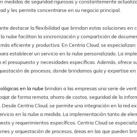
on medidas de seguridad rigurosas y constantemente actualizad
d y les permite concentrarse en su negocio principal.
te destacar la flexibilidad que brindan estas soluciones en c
la nube facilitan la sincronización y compartición de documen
más eficiente y productiva. En Centria Cloud, se especializa
 para establecer un servicio en la nube personalizado. La im
gún el presupuesto y necesidades específicas. Además, ofrece s
questación de procesos, donde brindamos guía y expertise en 
ológicas en la nube
brindan a las empresas una serie de venta
bajar de forma remota, ahorro de costos, seguridad de la inform
. Desde Centria Cloud, se permite una integración en la red 
ervicio en la nube a medida. La implementación tanto de ele
esto y requerimientos específicos. Centria Cloud se especializ
nes y orquestación de procesos, áreas en las que pueden brin