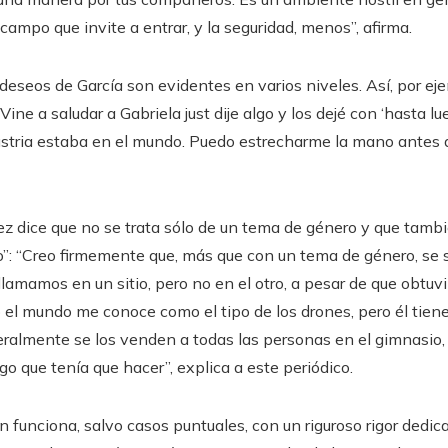
campo que invite a entrar, y la seguridad, menos”, afirma.
os deseos de García son evidentes en varios niveles. Así, por 
“Vine a saludar a Gabriela just dije algo y los dejé con ‘hasta l
ustria estaba en el mundo. Puedo estrecharme la mano antes 
z dice que no se trata sólo de un tema de género y que tambi
o”: “Creo firmemente que, más que con un tema de género, se s
llamamos en un sitio, pero no en el otro, a pesar de que obtu
o el mundo me conoce como el tipo de los drones, pero él tien
teralmente se los venden a todas las personas en el gimnasio, 
go que tenía que hacer”, explica a este periódico.
 funciona, salvo casos puntuales, con un riguroso rigor dedi