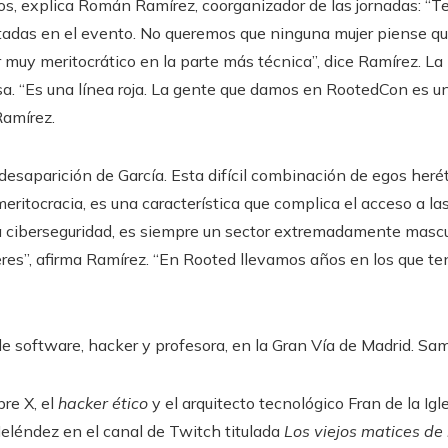
s, explica Román Ramírez, coorganizador de las jornadas: “T
tadas en el evento. No queremos que ninguna mujer piense qu
r muy meritocrático en la parte más técnica”, dice Ramírez. L
nsa. “Es una línea roja. La gente que damos en RootedCon es u
Ramírez.
desaparición de García. Esta difícil combinación de egos heré
eritocracia, es una característica que complica el acceso a las
a ciberseguridad, es siempre un sector extremadamente mascul
es”, afirma Ramírez. “En Rooted llevamos años en los que t
de software, hacker y profesora, en la Gran Vía de Madrid.
Sam
re X, el
hacker ético
y el arquitecto tecnológico Fran de la Ig
eléndez en el canal de Twitch titulada
Los viejos matices de 