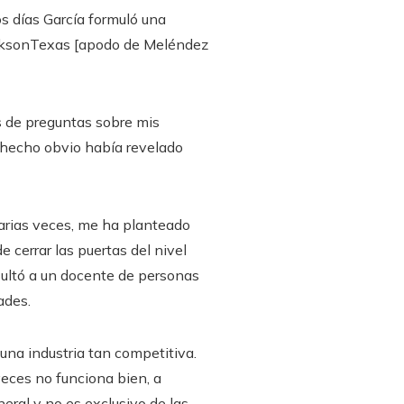
los días García formuló una
aiksonTexas [apodo de Meléndez
s de preguntas sobre mis
n hecho obvio había revelado
 varias veces, me ha planteado
 cerrar las puertas del nivel
sultó a un docente de personas
ades.
una industria tan competitiva.
 veces no funciona bien, a
ral y no es exclusivo de las