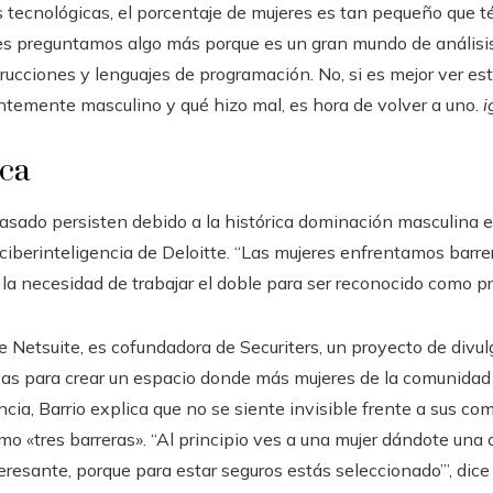
tecnológicas, el porcentaje de mujeres es tan pequeño que t
les preguntamos algo más porque es un gran mundo de análisis 
ucciones y lenguajes de programación. No, si es mejor ver es
ntemente masculino y qué hizo mal, es hora de volver a uno.
i
ica
asado persisten debido a la histórica dominación masculina e
ciberinteligencia de Deloitte. “Las mujeres enfrentamos barre
la necesidad de trabajar el doble para ser reconocido como pro
le Netsuite, es cofundadora de Securiters, un proyecto de div
vas para crear un espacio donde más mujeres de la comunidad 
ia, Barrio explica que no se siente invisible frente a sus co
mo «tres barreras». “Al principio ves a una mujer dándote un
resante, porque para estar seguros estás seleccionado’”, dice