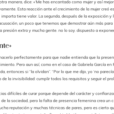
otra manera, dice: «‘Me has encantado como mujer y así mejorar
ente. Esta reacción ante el crecimiento de la mujer creó esta
e importa tiene valor. La segunda, después de la exposición y 
acusación, un poco que tenemos que demostrar aún más para 
na presión extra y mucha gente. no lo soy. dispuesto a exponer
nte»
 hacerlo perfectamente para que nadie entienda que la presen
imiento. Pero aun así, como en el caso de Gabriela García en
 entonces si “la olvidan”. “Por lo que me dijo, yo ‘no parecía
de la invisibilidad: cumplir todos los requisitos y seguir el pro
ias difíciles de curar porque depende del carácter y confianz
o de la sociedad, pero la falta de presencia femenina crea un cí
cha reputación y muchas técnicas de pares, pero es cierto q