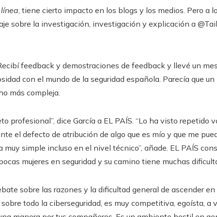
 línea
, tiene cierto impacto en los blogs y los medios. Pero a 
e sobre la investigación, investigación y explicación a @T
 Recibí feedback y demostraciones de feedback y llevé un me
osidad con el mundo de la seguridad española. Parecía que u
ho más compleja.
to profesional”, dice García a EL PAÍS. “Lo ha visto repetido
nte el defecto de atribución de algo que es mío y que me puede
a muy simple incluso en el nivel técnico”, añade. EL PAÍS con
 pocas mujeres en seguridad y su camino tiene muchas dificult
bate sobre las razones y la dificultad general de ascender en 
y sobre todo la ciberseguridad, es muy competitiva, egoísta, a
na manera por tus compañeros. Es un ambiente hostil en gene