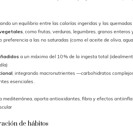
rando un equilibrio entre las calorías ingeridas y las quemadas
vegetales
, como frutas, verduras, legumbres, granos enteros 
o preferencia a las no saturadas (como el aceite de oliva, agu
añadidos
a un máximo del 10 % de la ingesta total (idealmen
día)
cional
, integrando macronutrientes —carbohidratos complejos
tes esenciales .
eta mediterránea, aporta antioxidantes, fibra y efectos antiinf
scular
gración de hábitos