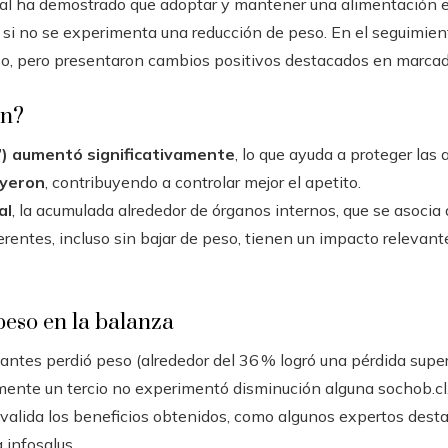
nal ha demostrado que adoptar y mantener una alimentación e
o si no se experimenta una reducción de peso. En el seguimiento
so, pero presentaron cambios positivos destacados en marcad
on?
”) aumentó significativamente
, lo que ayuda a proteger las a
uyeron
, contribuyendo a controlar mejor el apetito.
al
, la acumulada alrededor de órganos internos, que se asocia
entes, incluso sin bajar de peso, tienen un impacto relevante
peso en la balanza
pantes perdió peso (alrededor del 36 % logró una pérdida superi
mente un tercio no experimentó disminución alguna sochob.cl. 
invalida los beneficios obtenidos, como algunos expertos desta
 infosalus.