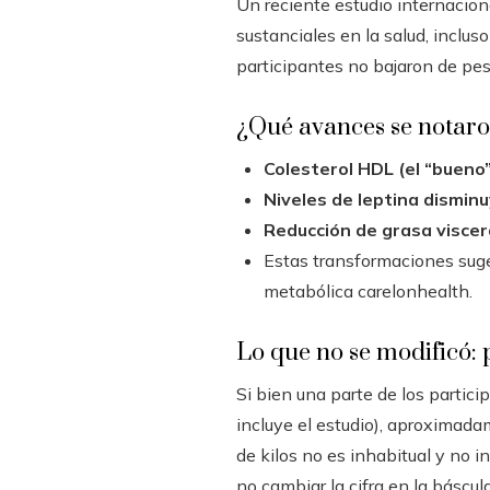
Un reciente estudio internacio
sustanciales en la salud, inclus
participantes no bajaron de pe
¿Qué avances se notar
Colesterol HDL (el “bueno
Niveles de leptina dismin
Reducción de grasa viscer
Estas transformaciones suger
metabólica carelonhealth.
Lo que no se modificó: 
Si bien una parte de los partici
incluye el estudio), aproximada
de kilos no es inhabitual y no 
no cambiar la cifra en la báscula