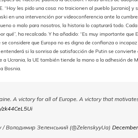
E. “Hoy les pido una cosa: no traicionen al pueblo [ucranio] y 
nski en una intervención por videoconferencia ante la cumbre.
 bueno o malo para nosotros, la historia lo capturará todo. Cad
por qué”, ha recalcado. Y ha añadido: “Es muy importante que 
e se considere que Europa no es digna de confianza o incapaz
entenderá si la sonrisa de satisfacción de Putin se conviert
e a Ucrania, la UE también tiende la mano a la adhesión de M
a Bosnia.
raine. A victory for all of Europe. A victory that motivate
co/zk44CeL5Ui
y / Володимир Зеленський (@ZelenskyyUa)
December