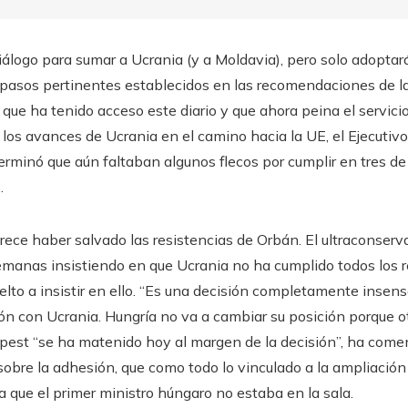
diálogo para sumar a Ucrania (y a Moldavia), pero solo adopta
pasos pertinentes establecidos en las recomendaciones de la
 que ha tenido acceso este diario y que ahora peina el servici
los avances de Ucrania en el camino hacia la UE, el Ejecuti
erminó que aún faltaban algunos flecos por cumplir en tres de
.
arece haber salvado las resistencias de Orbán. El ultraconse
emanas insistiendo en que Ucrania no ha cumplido todos los 
lto a insistir en ello. “Es una decisión completamente insens
ón con Ucrania. Hungría no va a cambiar su posición porque o
apest “se ha matenido hoy al margen de la decisión”, ha come
 sobre la adhesión, que como todo lo vinculado a la ampliación
a que el primer ministro húngaro no estaba en la sala.