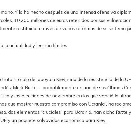
a mano. Y lo ha hecho después de una intensa ofensiva diplom
rcoles, 10.200 millones de euros retenidos por sus vulneraci
mente restituido a través de varias reformas de su sistema jud
 la actualidad y leer sin límites.
trata no solo del apoyo a Kiev, sino de la resistencia de la U
olandés, Mark Rutte —probablemente en uno de sus últimos Con
lítica y las elecciones de noviembre en las que venció la ultr
mos que mostrar nuestro compromiso con Ucrania”, ha reclama
esa, dos elementos “cruciales” para Ucrania, han dicho Rutte y 
a UE y un paquete salvavidas económico para Kiev.