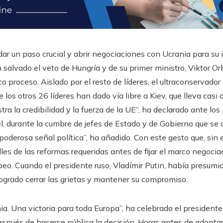
ar un paso crucial y abrir negociaciones con Ucrania para su i
n salvado el veto de Hungría y de su primer ministro, Viktor 
ico proceso. Aislado por el resto de líderes, el ultraconservado
 los otros 26 líderes han dado vía libre a Kiev, que lleva casi 
ra la credibilidad y la fuerza de la UE”, ha declarado ante los
, durante la cumbre de jefes de Estado y de Gobierno que se
poderosa señal política”, ha añadido. Con este gesto que, sin 
lles de las reformas requeridas antes de fijar el marco negoci
eo. Cuando el presidente ruso, Vladímir Putin, había presumi
logrado cerrar las grietas y mantener su compromiso.
ia. Una victoria para toda Europa”, ha celebrado el presidente
espués de hacerse pública la decisión. Horas antes de adopta