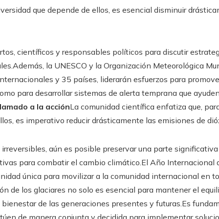
diversidad que depende de ellos, es esencial disminuir drásti
tos, científicos y responsables políticos para discutir estrat
ales.Además, la UNESCO y la Organización Meteorológica Mu
ternacionales y 35 países, liderarán esfuerzos para promover
 como para desarrollar sistemas de alerta temprana que ayuden
lamado a la acción
La comunidad científica enfatiza que, para 
los, es imperativo reducir drásticamente las emisiones de dió
irreversibles, aún es posible preservar una parte significativ
ivas para combatir el cambio climático.El Año Internacional 
nidad única para movilizar a la comunidad internacional en to
ión de los glaciares no solo es esencial para mantener el equi
el bienestar de las generaciones presentes y futuras.Es funda
túen de manera conjunta y decidida para implementar solucio