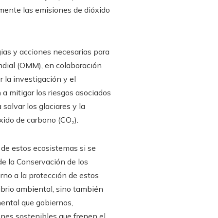
camente las emisiones de dióxido
egias y acciones necesarias para
ndial (OMM), en colaboración
 la investigación y el
 a mitigar los riesgos asociados
salvar los glaciares y la
xido de carbono (CO₂).
a de estos ecosistemas si se
de la Conservación de los
rno a la protección de estos
librio ambiental, sino también
mental que gobiernos,
nes sostenibles que frenen el