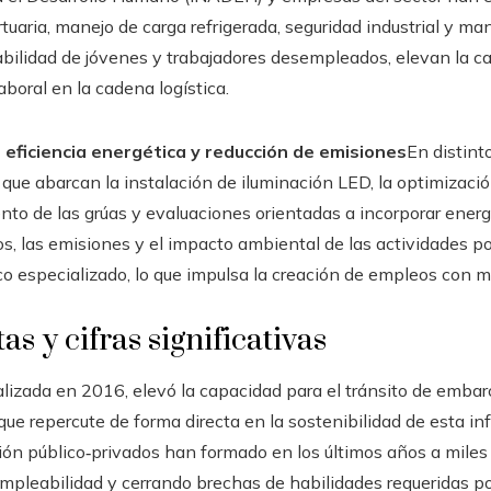
rtuaria, manejo de carga refrigerada, seguridad industrial y m
ilidad de jóvenes y trabajadores desempleados, elevan la ca
aboral en la cadena logística.
 eficiencia energética y reducción de emisiones
En distint
ue abarcan la instalación de iluminación LED, la optimización 
to de las grúas y evaluaciones orientadas a incorporar energí
s, las emisiones y el impacto ambiental de las actividades po
co especializado, lo que impulsa la creación de empleos con ma
s y cifras significativas
nalizada en 2016, elevó la capacidad para el tránsito de emba
 que repercute de forma directa en la sostenibilidad de esta in
ón público‑privados han formado en los últimos años a miles 
 empleabilidad y cerrando brechas de habilidades requeridas por