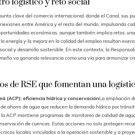
 logístico y reto social
to clave del comercio internacional, donde el Canal, sus pue
conexiones entre América y el resto del mundo, impulsando ca
oportunidades económicas, aunque también implica retos: un
 la energía y la mejora en la calidad del empleo resultan esen
 social y desarrollo sostenible. En este contexto, la Responsa
nameño va ganando relevancia como una vía para armonizar cr
os de RSE que fomentan una logístic
á (ACP): eficiencia hídrica y conservación
La ampliación d
 de ahorro de agua que reducen la demanda hídrica por tránsi
, la ACP mantiene programas de monitoreo de calidad de agua
nservación de cuencas. Estas acciones no solo protegen recurs
nicos locales vinculados a la operación sostenible y a proye