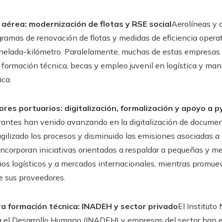
 aérea: modernización de flotas y RSE social
Aerolíneas y 
amas de renovación de flotas y medidas de eficiencia opera
nelada-kilómetro. Paralelamente, muchas de estas empresas 
formación técnica, becas y empleo juvenil en logística y ma
ica.
res portuarios: digitalización, formalización y apoyo a 
vantes han venido avanzando en la digitalización de docume
 agilizado los procesos y disminuido las emisiones asociadas a
incorporan iniciativas orientadas a respaldar a pequeñas y 
icios logísticos y a mercados internacionales, mientras promue
e sus proveedores.
ra formación técnica: INADEH y sector privado
El Instituto
a el Desarrollo Humano (INADEH) y empresas del sector han e