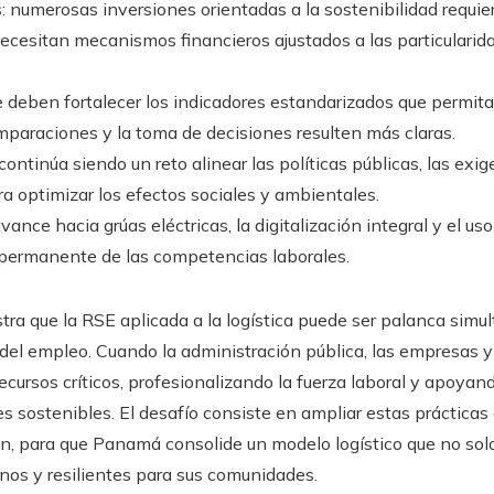
 numerosas inversiones orientadas a la sostenibilidad requiere
necesitan mecanismos financieros ajustados a las particularida
e deben fortalecer los indicadores estandarizados que permit
mparaciones y la toma de decisiones resulten más claras.
continúa siendo un reto alinear las políticas públicas, las exi
ra optimizar los efectos sociales y ambientales.
vance hacia grúas eléctricas, la digitalización integral y el u
permanente de las competencias laborales.
a que la RSE aplicada a la logística puede ser palanca simul
 del empleo. Cuando la administración pública, las empresas y
ecursos críticos, profesionalizando la fuerza laboral y apoy
s sostenibles. El desafío consiste en ampliar estas práctica
ón, para que Panamá consolide un modelo logístico que no sol
os y resilientes para sus comunidades.